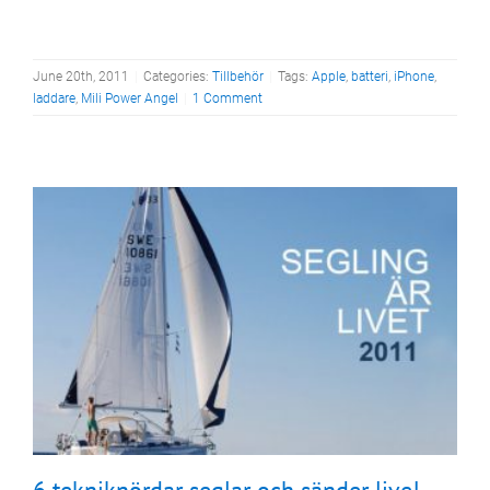
June 20th, 2011
|
Categories:
Tillbehör
|
Tags:
Apple
,
batteri
,
iPhone
,
laddare
,
Mili Power Angel
|
1 Comment
Övrigt
6 tekniknördar seglar och sänder live!