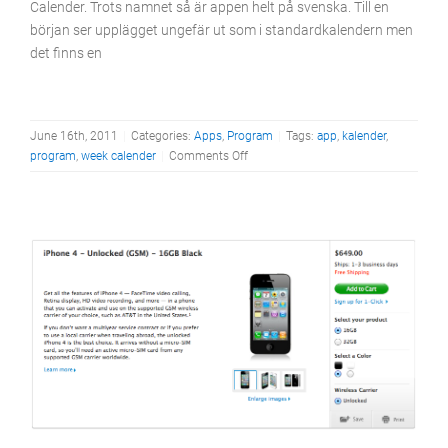
Calender. Trots namnet så är appen helt på svenska. Till en
början ser upplägget ungefär ut som i standardkalendern men
det finns en
June 16th, 2011
|
Categories:
Apps
,
Program
|
Tags:
app
,
kalender
,
on
program
,
week calender
|
Comments Off
Recension:
Kalender
appar
Apple
Övrigt