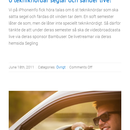
Vi på iPhoneinfo fick höra talas om 6 st tekniknördar som ska
sätta segel och färdas dit vinden tar dem. En soft semester
låter de som, men de låter inte speciellt tekniknördigt. Så därför
tänkte de att under deras semester så ska de videobroadcasta
live via deras sponsor Bambuser. De livetreamar via deras
hemsida Segling
on
June 18th, 2011
|
Categories:
Övrigt
|
Comments Off
6
tekniknördar
seglar
och
sänder
live!
Apps
Program