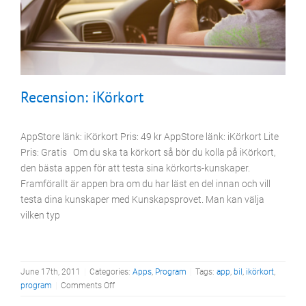
Recension: iKörkort
AppStore länk: iKörkort Pris: 49 kr AppStore länk: iKörkort Lite
Pris: Gratis Om du ska ta körkort så bör du kolla på iKörkort,
den bästa appen för att testa sina körkorts-kunskaper.
Framförallt är appen bra om du har läst en del innan och vill
testa dina kunskaper med Kunskapsprovet. Man kan välja
vilken typ
June 17th, 2011
|
Categories:
Apps
,
Program
|
Tags:
app
,
bil
,
ikörkort
,
on
program
|
Comments Off
Recension: