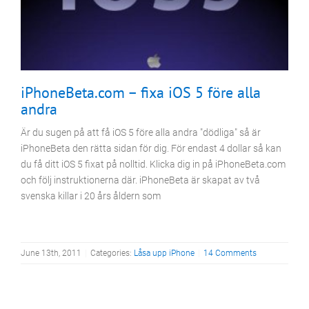
iPhoneBeta.com – fixa iOS 5 före alla
andra
Är du sugen på att få iOS 5 före alla andra "dödliga" så är
iPhoneBeta den rätta sidan för dig. För endast 4 dollar så kan
du få ditt iOS 5 fixat på nolltid. Klicka dig in på iPhoneBeta.com
och följ instruktionerna där. iPhoneBeta är skapat av två
svenska killar i 20 års åldern som
June 13th, 2011
|
Categories:
Låsa upp iPhone
|
14 Comments