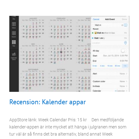
iKörkort
Apps
Program
Recension: Kalender appar
AppStore länk: Week Calendar Pris: 15 kr Den medföljande
kalender-appen är inte mycket att hänga i julgranen men som
tur väl är så finns det bra alternativ, bland annat Week