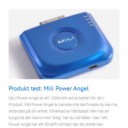
Tillbehör
Produkt test: Mili Power Angel
MiLi Power Angel är ett 1200mAh extra batteri för din i-
Produkt. Mili Power Angel är kanske inte det finaste du kan ha
sittandes på din enhet, tillverkad av hårdplast men har en
tyngd så den känns inte "billig" när du väl håller i den. Mili
Power Angel har ett 30-stift kontakt där din enhet kan