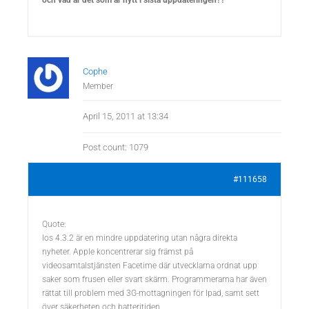
och vad är det som är nytt i sista uppdateringen??
Cophe
Member
April 15, 2011 at 13:34
Post count: 1079
#111658
Quote:
Ios 4.3.2 är en mindre uppdatering utan några direkta
nyheter. Apple koncentrerar sig främst på
videosamtalstjänsten Facetime där utvecklarna ordnat upp
saker som frusen eller svart skärm. Programmerarna har även
rättat till problem med 3G-mottagningen för Ipad, samt sett
över säkerheten och batteritiden.