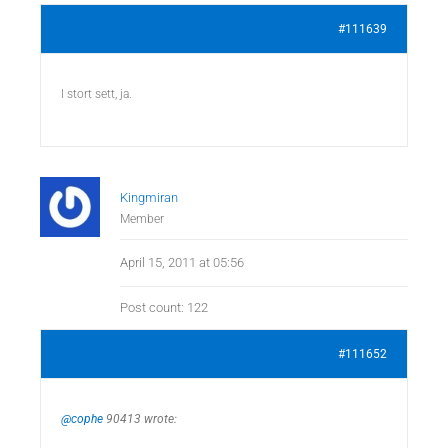
#111639
I stort sett, ja.
Kingmiran
Member
April 15, 2011 at 05:56
Post count: 122
#111652
@cophe
90413 wrote: