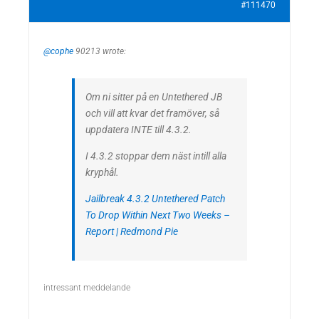
#111470
@cophe
90213 wrote:
Om ni sitter på en Untethered JB
och vill att kvar det framöver, så
uppdatera INTE till 4.3.2.
I 4.3.2 stoppar dem näst intill alla
kryphål.
Jailbreak 4.3.2 Untethered Patch
To Drop Within Next Two Weeks –
Report | Redmond Pie
intressant meddelande