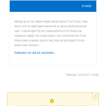
#14680
Många av er har säkert redan testat spelet Fruit Ninja i App
Store, och är säkerligen beroende av detta tidsfördrivande
spel. I satsningen för att marknadsföra Fruit Ninja har
skaparna släppt två roliga videos som illustrerar hur Fruit
Ninja hade utspelat sig om det hela var på riktigt:Första
killen:Hans kompis:
Diskutera om det på startsidan…
Viewing 1 post (of 1 total)
×