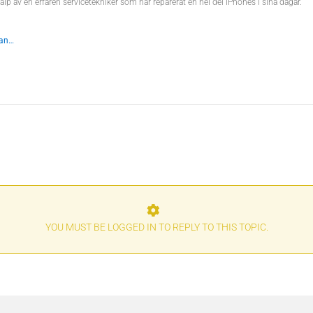
jälp av en erfaren servicetekniker som har reparerat en hel del iPhones i sina dagar.
dan…
YOU MUST BE LOGGED IN TO REPLY TO THIS TOPIC.