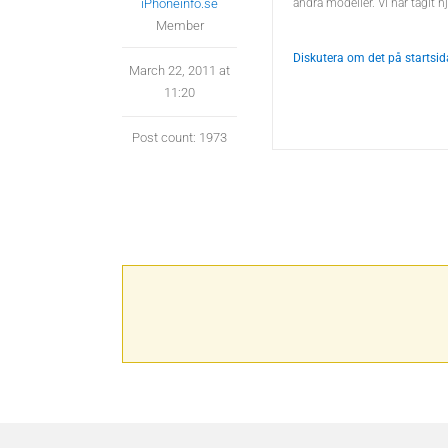
iPhoneinfo.se
andra modeller. Vi har tagit h
Member
Diskutera om det på startsi
March 22, 2011 at
11:20
Post count: 1973