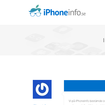
Skip
to
content
Vi på iPhoneinfo bestämde oss