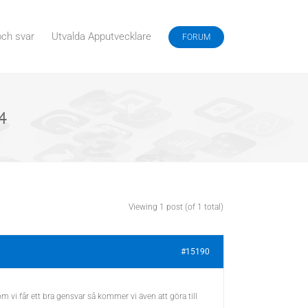
och svar
Utvalda Apputvecklare
FORUM
4
Viewing 1 post (of 1 total)
#15190
 vi får ett bra gensvar så kommer vi även att göra till