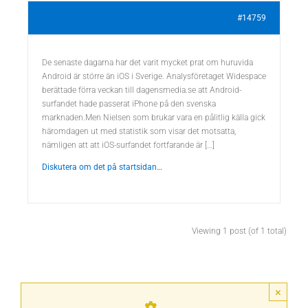
#14759
De senaste dagarna har det varit mycket prat om huruvida
Android är större än iOS i Sverige. Analysföretaget Widespace
berättade förra veckan till dagensmedia.se att Android-
surfandet hade passerat iPhone på den svenska
marknaden.Men Nielsen som brukar vara en pålitlig källa gick
häromdagen ut med statistik som visar det motsatta,
nämligen att att iOS-surfandet fortfarande är […]
Diskutera om det på startsidan…
Viewing 1 post (of 1 total)
×