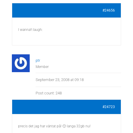
#24656
I wanna!!:laugh:
ptr
Member
September 23, 2008 at 09:18
Post count: 248
#24723
precis det jag har väntat på! 🙂 langa 32gb nu!