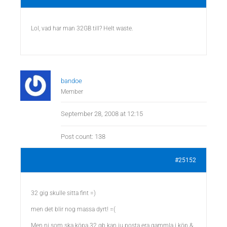
Lol, vad har man 32GB till? Helt waste.
bandoe
Member
September 28, 2008 at 12:15
Post count: 138
#25152
32 gig skulle sitta fint =)
men det blir nog massa dyrt! =(
Men ni som ska köpa 32 gb kan ju posta era gammla i köp &