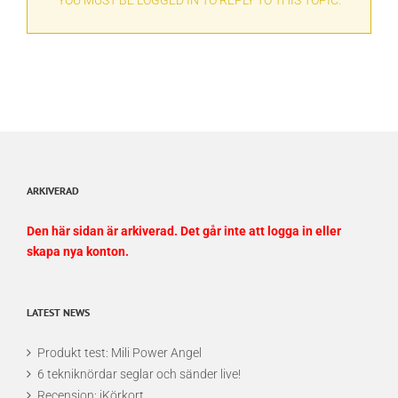
YOU MUST BE LOGGED IN TO REPLY TO THIS TOPIC.
ARKIVERAD
Den här sidan är arkiverad. Det går inte att logga in eller
skapa nya konton.
LATEST NEWS
Produkt test: Mili Power Angel
6 tekniknördar seglar och sänder live!
Recension: iKörkort