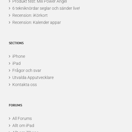
Produkt test: Mili Power Angel
6 tekniknördar seglar och sänder live!
Recension: iKörkort
Recension: Kalender appar
SECTIONS
iPhone
iPad
Frågor och svar
Utvalda Apputvecklare
Kontakta oss
FORUMS
All Forums
Allt om iPad