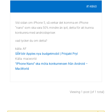
#14860
Vid sidan om iPhone 5, så verkar det komma en iPhone
“nano” som ska vara 50% mindre än ip4, detta för att kunna
konkurera med androidspriser.
vad tycker du om detta?
källa: AF
SÃ¥ blir Apples nya budgetmobil | Prisjakt Pryl
Källa: macworld
“iPhone Nano” ska möta konkurrensen från Android –
MacWorld
Viewing 1 post (of 1 total)