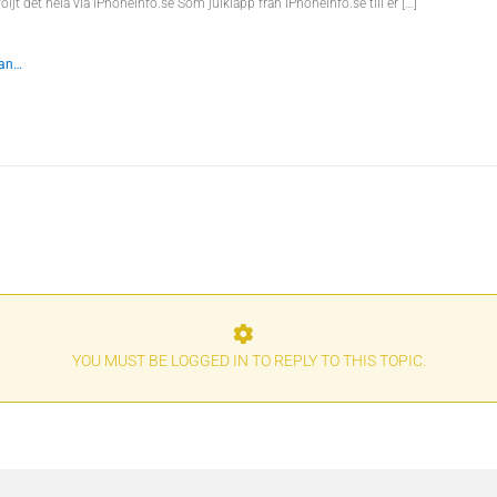
öljt det hela via iPhoneinfo.se Som julklapp från iPhoneinfo.se till er […]
dan…
YOU MUST BE LOGGED IN TO REPLY TO THIS TOPIC.