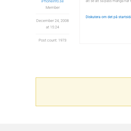
iPhoneinfo.se
att se att så pass många har f
Member
Diskutera om det på startsi
December 24, 2008
at 15:24
Post count: 1973