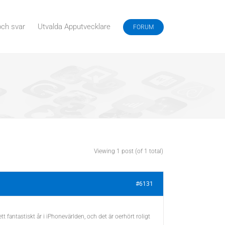
och svar
Utvalda Apputvecklare
FORUM
Viewing 1 post (of 1 total)
#6131
ett fantastiskt år i iPhonevärlden, och det är oerhört roligt