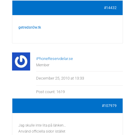
#14432
getredsn0w.tk
iPhoneReservdelar.se
Member
December 25, 2010 at 13:33
Post count: 1619
#107979
Jag skulle inte lita på länken…
Använd officiella sidor istället