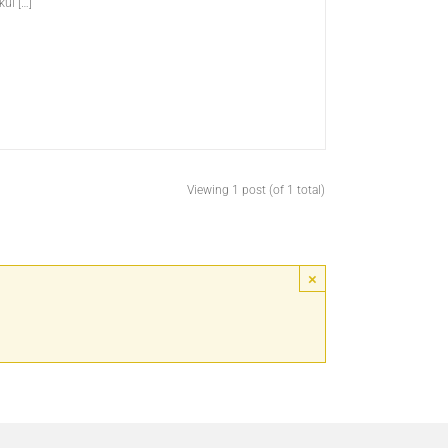
kul […]
Viewing 1 post (of 1 total)
×