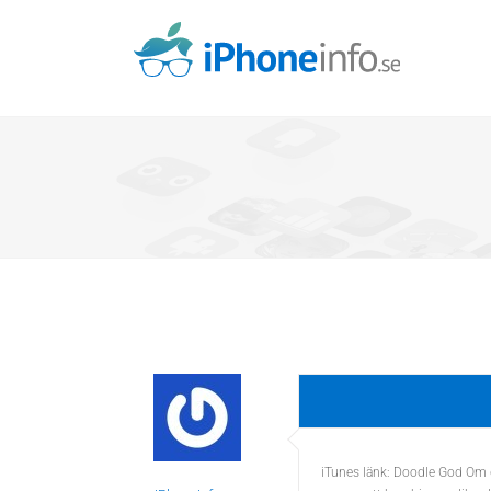
Skip
to
content
iTunes länk: Doodle God Om du