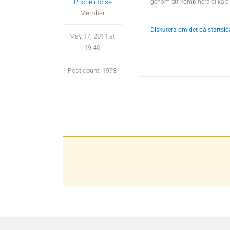
iPhoneinfo.se
genom att kombinera olika elem
Member
Diskutera om det på startsi
May 17, 2011 at
19:40
Post count: 1973