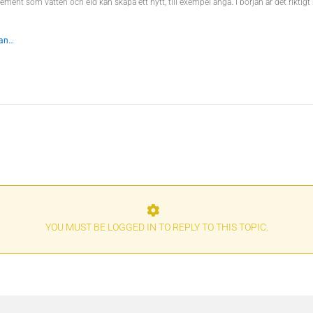
ent som vatten och eld kan skapa ett nytt, till exempel ånga. I början är det riktigt 
dan…
YOU MUST BE LOGGED IN TO REPLY TO THIS TOPIC.