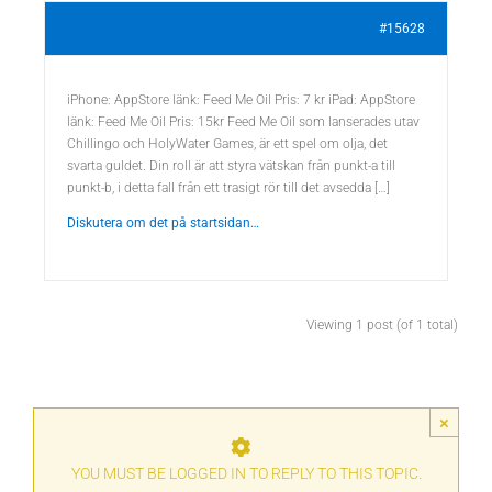
#15628
iPhone: AppStore länk: Feed Me Oil Pris: 7 kr iPad: AppStore
länk: Feed Me Oil Pris: 15kr Feed Me Oil som lanserades utav
Chillingo och HolyWater Games, är ett spel om olja, det
svarta guldet. Din roll är att styra vätskan från punkt-a till
punkt-b, i detta fall från ett trasigt rör till det avsedda […]
Diskutera om det på startsidan…
Viewing 1 post (of 1 total)
×
YOU MUST BE LOGGED IN TO REPLY TO THIS TOPIC.