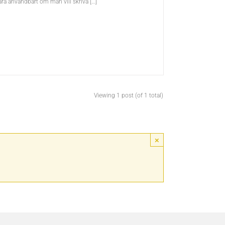
vara användbart om man vill skriva […]
Viewing 1 post (of 1 total)
×