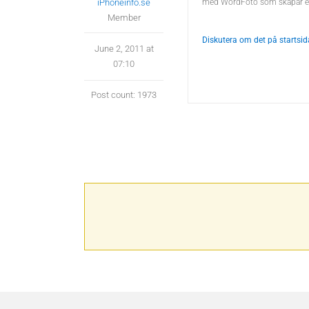
iPhoneinfo.se
med WordFoto som skapar en bil
Member
Diskutera om det på startsi
June 2, 2011 at
07:10
Post count: 1973