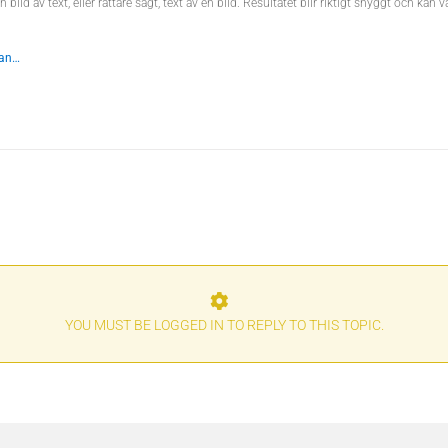
d av text, eller rättare sagt, text av en bild. Resultatet blir riktigt snyggt och kan 
dan…
YOU MUST BE LOGGED IN TO REPLY TO THIS TOPIC.