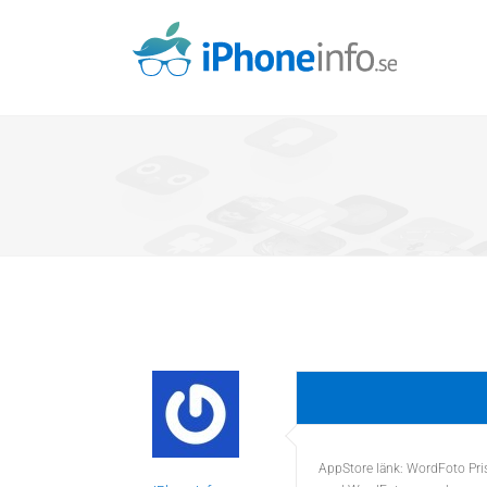
Skip
to
content
AppStore länk: WordFoto Pris: