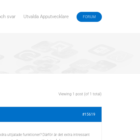
och svar
Utvalda Apputvecklare
FORUM
Viewing 1 post (of 1 total)
#15619
ra uttjatade funktioner? Därför är det extra intressant