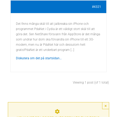
#4321
Det finns många skäl till att jailbreaka sin iPhone och
programmet PdaNet i Cydia är ett väldigt stort skäl till att
göra det. Sen NetShare försvann från AppStore är det många
som undrar hur dom ska förvandla sin iPhone till ett 3G-
modem, men nu är PdaNet här och dessutom helt
gratis!PdaNet är ett underbart program […]
Diskutera om det på startsidan…
Viewing 1 post (of 1 total)
×