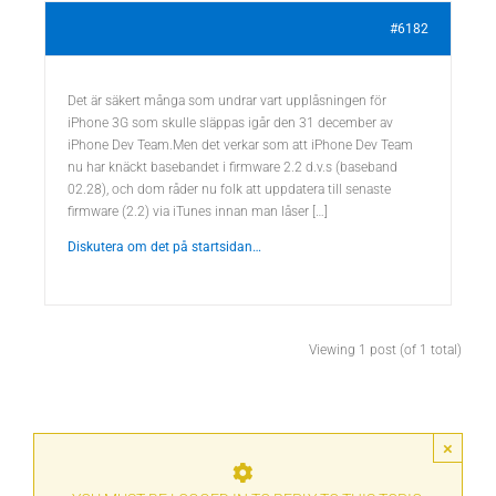
#6182
Det är säkert många som undrar vart upplåsningen för
iPhone 3G som skulle släppas igår den 31 december av
iPhone Dev Team.Men det verkar som att iPhone Dev Team
nu har knäckt basebandet i firmware 2.2 d.v.s (baseband
02.28), och dom råder nu folk att uppdatera till senaste
firmware (2.2) via iTunes innan man låser […]
Diskutera om det på startsidan…
Viewing 1 post (of 1 total)
×