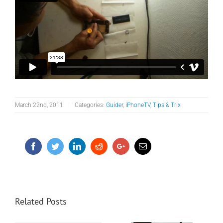
March 22nd, 2011
|
Categories:
Guider
,
iPhoneTV
,
Tips & Trix
Facebook
Twitter
LinkedIn
Reddit
Google+
Email
Related Posts