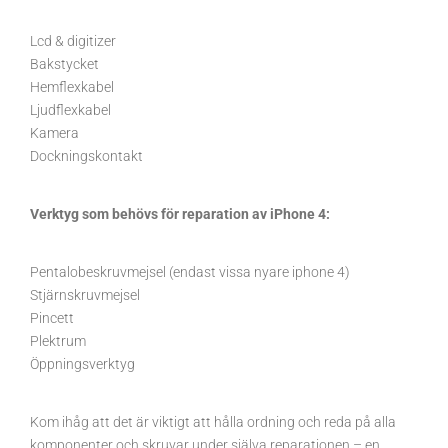
Lcd & digitizer
Bakstycket
Hemflexkabel
Ljudflexkabel
Kamera
Dockningskontakt
Verktyg som behövs för reparation av iPhone 4:
Pentalobeskruvmejsel (endast vissa nyare iphone 4)
Stjärnskruvmejsel
Pincett
Plektrum
Öppningsverktyg
Kom ihåg att det är viktigt att hålla ordning och reda på alla
komponenter och skruvar under själva reparationen – en