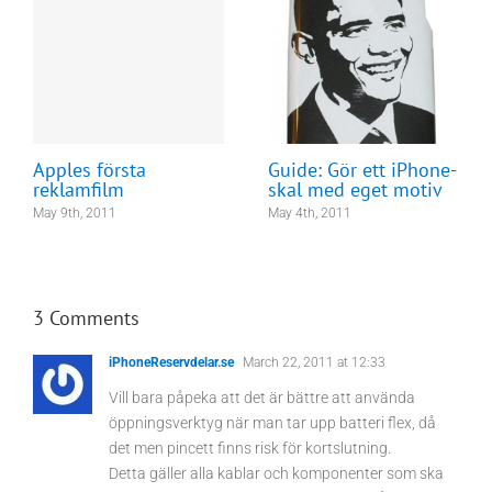
Apples första
Guide: Gör ett iPhone-
reklamfilm
skal med eget motiv
May 9th, 2011
May 4th, 2011
3 Comments
iPhoneReservdelar.se
March 22, 2011 at 12:33
Vill bara påpeka att det är bättre att använda
öppningsverktyg när man tar upp batteri flex, då
det men pincett finns risk för kortslutning.
Detta gäller alla kablar och komponenter som ska