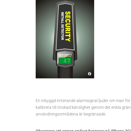
En inbyggd irriterande alarmsignal ljuder om man för
kalibrera till önskad känslighet genom det enkla grän
användningsområdena är begränsade.