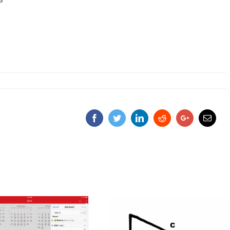
S
Facebook
Twitter
LinkedIn
Reddit
Google+
Email
fenstein 3D på iPhone
örr, så vi på redaktionen bestämde oss för att testa ett av 90-talets gul