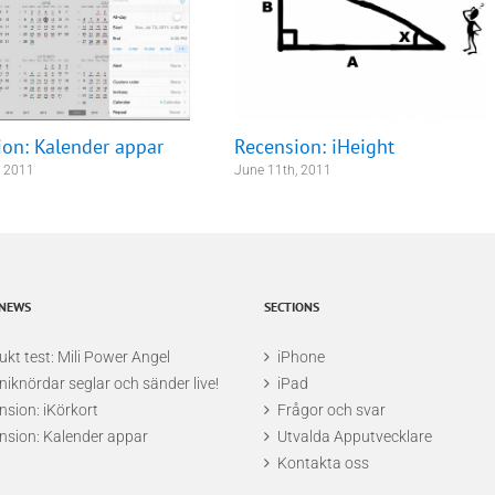
t klassiska Wolf3D genom cydia så sätter jag mig till rätta med iPhonen i 
 jag vill spela med eller utan ljud. Självklart sätter jag på högsta volym o
ion: Kalender appar
Recension: iHeight
, 2011
June 11th, 2011
 NEWS
SECTIONS
kt test: Mili Power Angel
iPhone
niknördar seglar och sänder live!
iPad
nsion: iKörkort
Frågor och svar
nsion: Kalender appar
Utvalda Apputvecklare
Kontakta oss