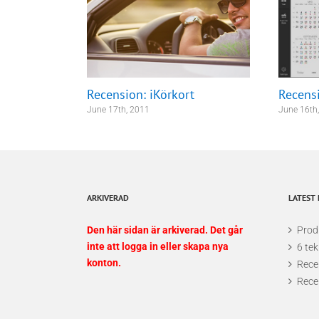
Efter att ha jailbreakat min iPhone och laddat ned de
kontrollerna, gå in på idsoftwares hemsida och välja om
Recension: iKörkort
Recens
June 17th, 2011
June 16th
ARKIVERAD
LATEST
Den här sidan är arkiverad. Det går
Produ
inte att logga in eller skapa nya
6 tek
konton.
Rece
Rece