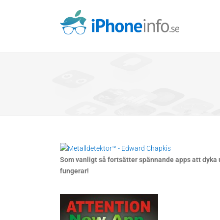
Skip
to
content
Som vanligt så fortsätter spännande apps att dyka u
fungerar!