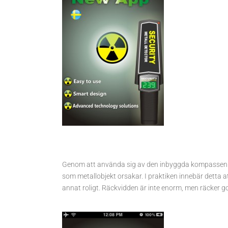
Genom att använda sig av den inbyggda kompassen so
som metallobjekt orsakar. I praktiken innebär detta 
annat roligt. Räckvidden är inte enorm, men räcker g