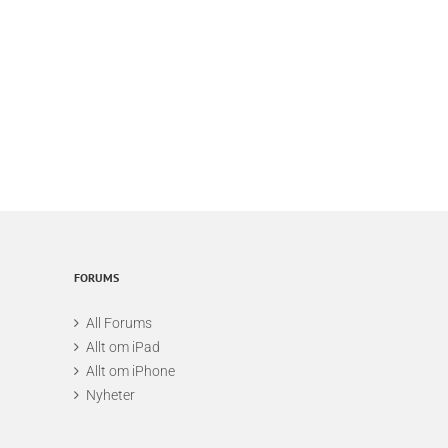
horisontell tvåhandsfattning och startar applikationen. I huvudmenyn kan j
ch hoppar direkt in i spelet.
FORUMS
All Forums
Allt om iPad
Allt om iPhone
Nyheter