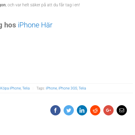
gon
, och var helt säker på att du får tag i en!
g hos
iPhone Här
,
Köpa iPhone
,
Telia
|
Tags:
iPhone
,
iPhone 3GS
,
Telia
Facebook
Twitter
LinkedIn
Reddit
Google+
Email