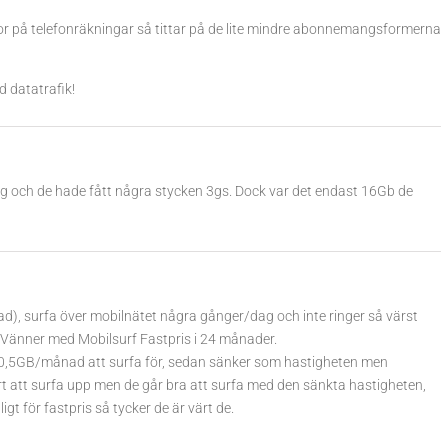
r på telefonräkningar så tittar på de lite mindre abonnemangsformerna
d datatrafik!
 idag och de hade fått några stycken 3gs. Dock var det endast 16Gb de
 surfa över mobilnätet några gånger/dag och inte ringer så värst
 Vänner med Mobilsurf Fastpris i 24 månader.
 0,5GB/månad att surfa för, sedan sänker som hastigheten men
t att surfa upp men de går bra att surfa med den sänkta hastigheten,
igt för fastpris så tycker de är värt de.