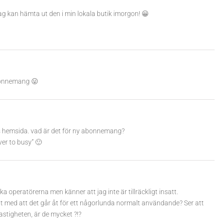
jag kan hämta ut den i min lokala butik imorgon! 😀
Abonnemang 😛
as hemsida. vad är det för ny abonnemang?
ver to busy” 🙂
ika operatörerna men känner att jag inte är tillräckligt insatt.
 med att det går åt för ett någorlunda normalt användande? Ser att
stigheten, är de mycket ?!?