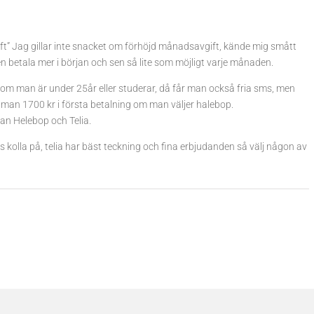
t” Jag gillar inte snacket om förhöjd månadsavgift, kände mig smått
gen betala mer i början och sen så lite som möjligt varje månaden.
25 om man är under 25år eller studerar, då får man också fria sms, men
an 1700 kr i första betalning om man väljer halebop.
lan Helebop och Telia.
 kolla på, telia har bäst teckning och fina erbjudanden så välj någon av