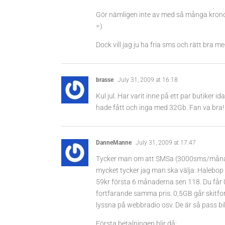
Gör nämligen inte av med så många krono
=)
Dock vill jag ju ha fria sms och rätt bra me
brasse
July 31, 2009 at 16:18
Kul jul. Har varit inne på ett par butiker
hade fått och inga med 32Gb. Fan va bra!
DanneManne
July 31, 2009 at 17:47
Tycker man om att SMSa (3000sms/månad),
mycket tycker jag man ska välja: Halebop
59kr första 6 månaderna sen 118. Du får
fortfarande samma pris. 0,5GB går skitfor
lyssna på webbradio osv. De är så pass bill
Första betalningen blir då: