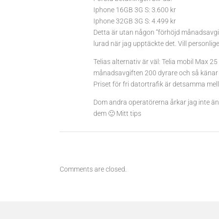
Iphone 16GB 3G S: 3.600 kr
Iphone 32GB 3G S: 4.499 kr
Detta är utan någon “förhöjd månadsavgif
lurad när jag upptäckte det. Vill personli
Telias alternativ är väl: Telia mobil Max 
månadsavgiften 200 dyrare och så känar m
Priset för fri datortrafik är detsamma mel
Dom andra operatörerna årkar jag inte äns
dem 🙂 Mitt tips
Comments are closed.